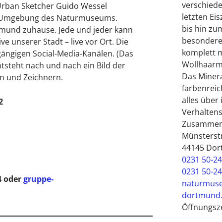
verschiede
rban Sketcher Guido Wessel
letzten Eis
ie Umgebung des Naturmuseums.
bis hin z
rtmund zuhause. Jede und jeder kann
besondere 
ve unserer Stadt – live vor Ort. Die
komplett m
gängigen Social-Media-Kanälen. (Das
Wollhaar
 entsteht nach und nach ein Bild der
Das Minera
en und Zeichnern.
farbenreic
alles über
2
Verhalten
Zusammen
Münsterstr
44145 Do
0231 50-2
e
0231 50-2
4 oder
gruppe-
naturmus
dortmund
Öffnungsze