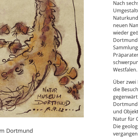
Nach sech
Umgestalt
Naturkund
neuen Na
wieder ge
Dortmunde
Sammlung 
Präparaten
schwerpun
Westfalen.
Über zwei 
die Besuc
gegenwärt
Dortmund. 
und Objekt
Natur für 
Die geolog
um Dortmund
vergangene