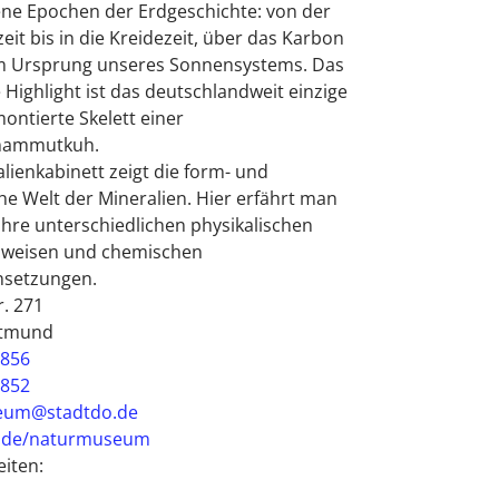
ne Epochen der Erdgeschichte: von der
zeit bis in die Kreidezeit, über das Karbon
um Ursprung unseres Sonnensystems. Das
Highlight ist das deutschlandweit einzige
ontierte Skelett einer
mammutkuh.
lienkabinett zeigt die form- und
he Welt der Mineralien. Hier erfährt man
 ihre unterschiedlichen physikalischen
sweisen und chemischen
setzungen.
. 271
rtmund
4856
4852
eum@stadtdo.de
.de/naturmuseum
iten: