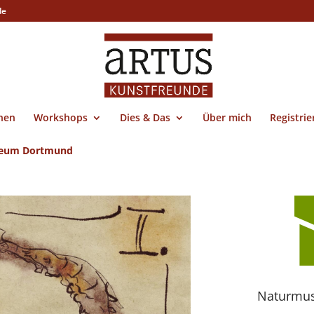
de
nen
Workshops
Dies & Das
Über mich
Registri
eum Dortmund
Naturmu