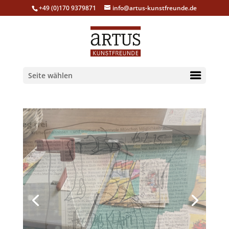
+49 (0)170 9379871
info@artus-kunstfreunde.de
Seite wählen