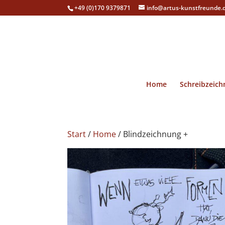
+49 (0)170 9379871
info@artus-kunstfreunde.
Home
Schreibzeich
Start
/
Home
/ Blindzeichnung +