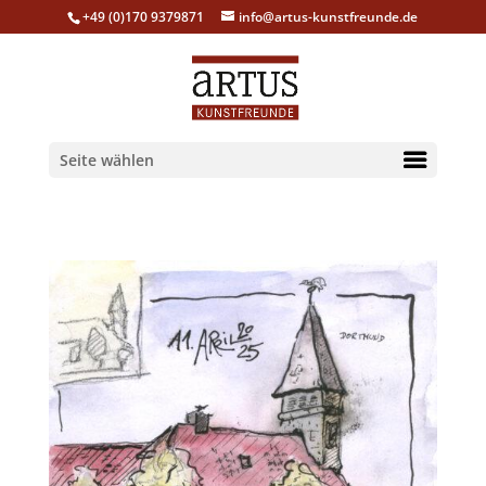
+49 (0)170 9379871
info@artus-kunstfreunde.de
Seite wählen