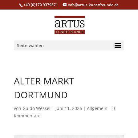
+49 (0)170 9379871
info@artus-kunstfreunde.de
Seite wählen
ALTER MARKT
DORTMUND
von
Guido Wessel
|
Juni 11, 2026
|
Allgemein
|
0
Kommentare